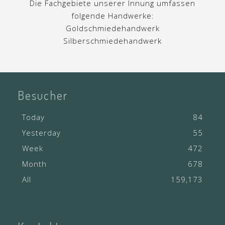
Die Fachgebiete unserer Innung umfassen
folgende Handwerke:
Goldschmiedehandwerk
Silberschmiedehandwerk
Besucher
Today
84
Yesterday
55
Week
472
Month
678
All
159,173