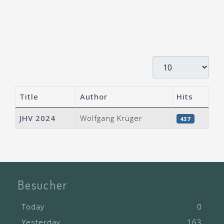
Display #
Title
Author
Hits
Articles
JHV 2024
Wolfgang Krüger
437
Besucher
Today
0
Yesterday
163