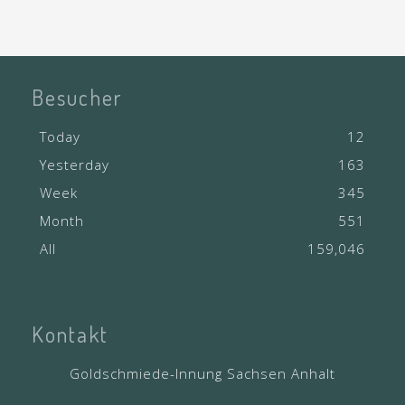
Besucher
Today
12
Yesterday
163
Week
345
Month
551
All
159,046
Kontakt
Goldschmiede-Innung Sachsen Anhalt