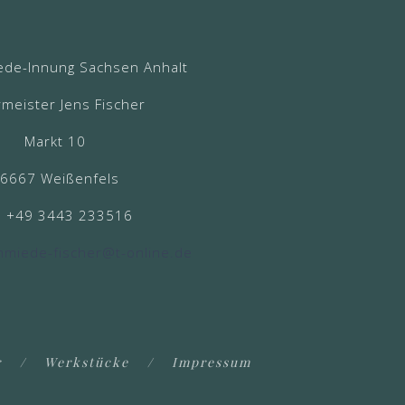
ede-Innung Sachsen Anhalt
meister Jens Fischer
Markt 10
6667 Weißenfels
n +49 3443 233516
hmiede-fischer@t-online.de
r
Werkstücke
Impressum