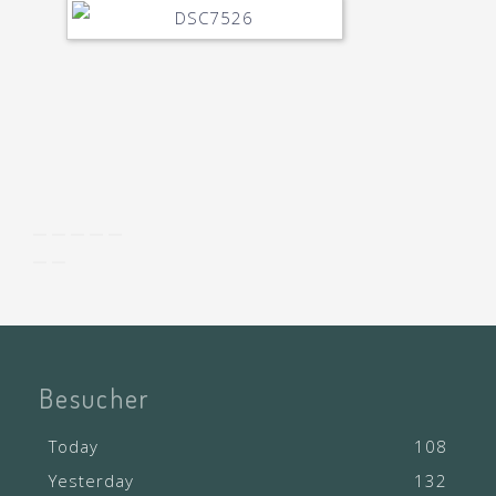
Besucher
Today
108
Yesterday
132